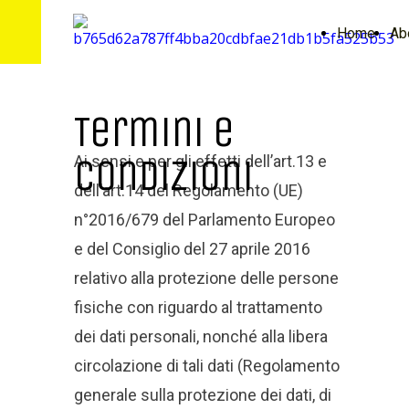
Home
Ab
Termini e
Condizioni
Ai sensi e per gli effetti dell’art.13 e
dell’art.14 del Regolamento (UE)
n°2016/679 del Parlamento Europeo
e del Consiglio del 27 aprile 2016
relativo alla protezione delle persone
fisiche con riguardo al trattamento
dei dati personali, nonché alla libera
circolazione di tali dati (Regolamento
generale sulla protezione dei dati, di