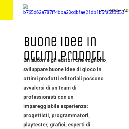
Home
Ab
Buone idee in
ottimi prodotti
Gli autori e gli editori che vogliono
sviluppare buone idee di gioco in
ottimi prodotti editoriali possono
avvalersi di un team di
professionisti con un
impareggiabile esperienza:
progettisti, programmatori,
playtester, grafici, esperti di